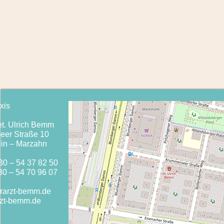
xis
et. Ulrich Bemm
er Straße 10
lin – Marzahn
30 – 54 37 82 50
 – 54 70 96 07
erarzt-bemm.de
rzt-bemm.de